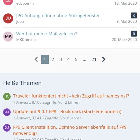
edvpomm
13. Mai 2020
JPG Anhang öffnen ohne Abfragefenster
3
jubu
8. Mai 2020
Wer hat meine Mail gelesen?
6
MKDomino
20. März 2020
1
2
3
4
5
…
21
Heiße Themen
Traveler funktioniert nicht - kein Zugriff auf names.nsf?
1 Antwort, 8.106 Zugriffe, Vor 2 Jahren
Update auf 9.0.1 FP8 - Bookmark (Startseite ändern)
1 Antwort, 32.413 Zugriffe, Vor 8 Jahren
FP9 Client Installtion, Domino Server ebenfalls auf FP9
notwendig?
1 Antwort, 33.062 Zugriffe, Vor 8 Jahren