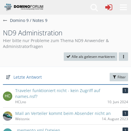
Domino 9 / Notes 9
ND9 Administration
Hier bitte nur Probleme zum Thema ND9 Anwender &
Administratorfragen
Alle als gelesen markieren
Letzte Antwort
Filter
Traveler funktioniert nicht - kein Zugriff auf
1
names.nsf?
HCLno
10. Juni 2024
Mail an Verteiler kommt beim Absender nicht an
1
Weissnix
14. August 2023
_memento.xml Dateien
1