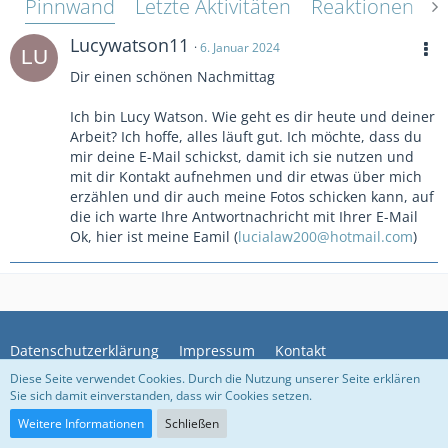
Pinnwand
Letzte Aktivitäten
Reaktionen
Ü
Lucywatson11
6. Januar 2024
Dir einen schönen Nachmittag
Ich bin Lucy Watson. Wie geht es dir heute und deiner
Arbeit? Ich hoffe, alles läuft gut. Ich möchte, dass du
mir deine E-Mail schickst, damit ich sie nutzen und
mit dir Kontakt aufnehmen und dir etwas über mich
erzählen und dir auch meine Fotos schicken kann, auf
die ich warte Ihre Antwortnachricht mit Ihrer E-Mail
Ok, hier ist meine Eamil (
lucialaw200@hotmail.com
)
Datenschutzerklärung
Impressum
Kontakt
Diese Seite verwendet Cookies. Durch die Nutzung unserer Seite erklären
Sie sich damit einverstanden, dass wir Cookies setzen.
Community-Software:
WoltLab Suite™
Weitere Informationen
Schließen