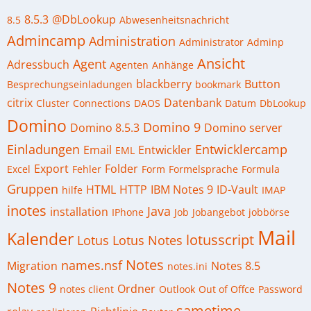
8.5.3
@DbLookup
8.5
Abwesenheitsnachricht
Admincamp
Administration
Administrator
Adminp
Ansicht
Agent
Adressbuch
Agenten
Anhänge
blackberry
Button
Besprechungseinladungen
bookmark
citrix
Datenbank
Cluster
Connections
DAOS
Datum
DbLookup
Domino
Domino 9
Domino 8.5.3
Domino server
Einladungen
Entwicklercamp
Email
Entwickler
EML
Export
Folder
Excel
Fehler
Form
Formelsprache
Formula
Gruppen
HTML
HTTP
IBM Notes 9
ID-Vault
hilfe
IMAP
inotes
Java
installation
IPhone
Job
Jobangebot
jobbörse
Mail
Kalender
lotusscript
Lotus
Lotus Notes
Notes
names.nsf
Migration
Notes 8.5
notes.ini
Notes 9
Ordner
notes client
Outlook
Out of Offce
Password
sametime