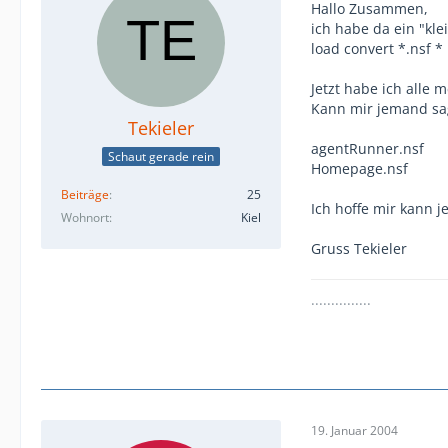
Hallo Zusammen,
ich habe da ein "kl
load convert *.nsf *
Jetzt habe ich alle
Kann mir jemand sag
Tekieler
agentRunner.nsf
Schaut gerade rein
Homepage.nsf
Beiträge
25
Ich hoffe mir kann 
Wohnort
Kiel
Gruss Tekieler
...............
19. Januar 2004