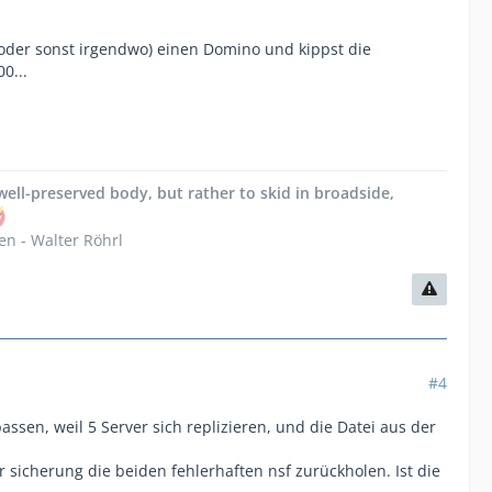
n (oder sonst irgendwo) einen Domino und kippst die
0...
d well-preserved body, but rather to skid in broadside,
en - Walter Röhrl
#4
ssen, weil 5 Server sich replizieren, und die Datei aus der
sicherung die beiden fehlerhaften nsf zurückholen. Ist die