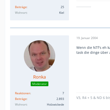
...............
Beiträge
25
Wohnort
Kiel
19. Januar 2004
Wenn die NTf's eh k
task die dinge über
Ronka
Moderator
Reaktionen
7
V3, R4 + 5 & ND 6 bi
Beiträge
2.893
Wohnort
Holzwickede