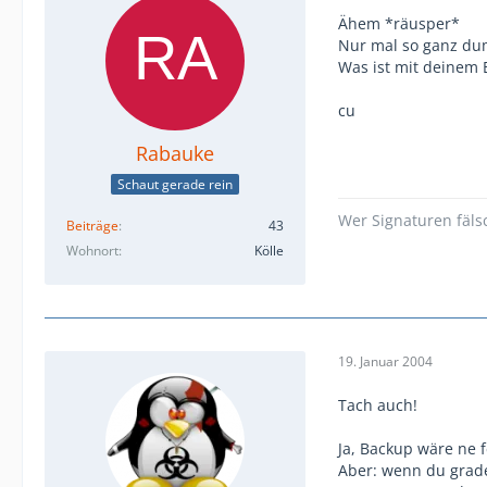
Ähem *räusper*
Nur mal so ganz dum
Was ist mit deinem 
cu
Rabauke
Schaut gerade rein
Wer Signaturen fälsc
Beiträge
43
Wohnort
Kölle
19. Januar 2004
Tach auch!
Ja, Backup wäre ne f
Aber: wenn du grade