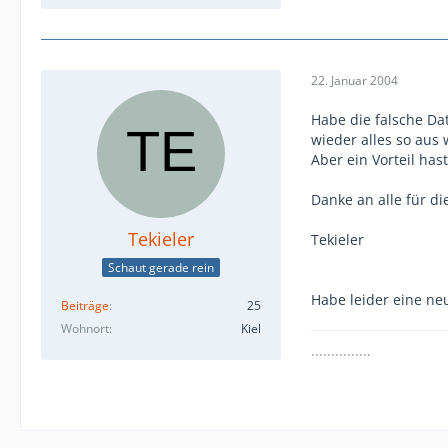
22. Januar 2004
Habe die falsche Da
wieder alles so aus 
Aber ein Vorteil has
Danke an alle für di
Tekieler
Tekieler
Schaut gerade rein
Habe leider eine ne
Beiträge
25
Wohnort
Kiel
...............