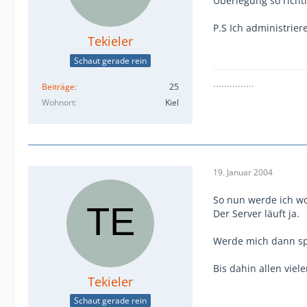
Überlegung so richt
P.S Ich administrier
Tekieler
Schaut gerade rein
...............
Beiträge
25
Wohnort
Kiel
19. Januar 2004
So nun werde ich wo
Der Server läuft ja.
Werde mich dann sp
Bis dahin allen viel
Tekieler
Schaut gerade rein