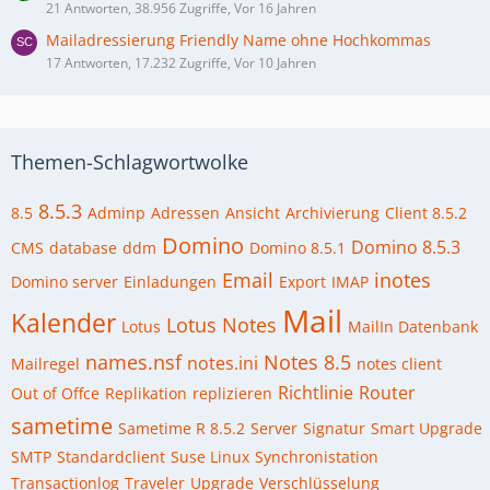
21 Antworten, 38.956 Zugriffe, Vor 16 Jahren
Mailadressierung Friendly Name ohne Hochkommas
17 Antworten, 17.232 Zugriffe, Vor 10 Jahren
Themen-Schlagwortwolke
8.5.3
8.5
Adminp
Adressen
Ansicht
Archivierung
Client 8.5.2
Domino
Domino 8.5.3
CMS
database
ddm
Domino 8.5.1
Email
inotes
Domino server
Einladungen
Export
IMAP
Mail
Kalender
Lotus Notes
Lotus
MailIn Datenbank
names.nsf
Notes 8.5
notes.ini
Mailregel
notes client
Richtlinie
Router
Out of Offce
Replikation
replizieren
sametime
Sametime R 8.5.2
Server
Signatur
Smart Upgrade
SMTP
Standardclient
Suse Linux
Synchronistation
Transactionlog
Traveler
Upgrade
Verschlüsselung