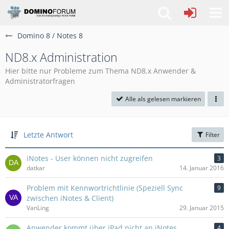
Domino 8 / Notes 8
ND8.x Administration
Hier bitte nur Probleme zum Thema ND8.x Anwender &
Administratorfragen
Alle als gelesen markieren
Letzte Antwort
Filter
iNotes - User können nicht zugreifen
3
datkar
14. Januar 2016
Problem mit Kennwortrichtlinie (Speziell Sync
9
zwischen iNotes & Client)
VanLing
29. Januar 2015
Anwender kommt über iPad nicht an iNotes
4