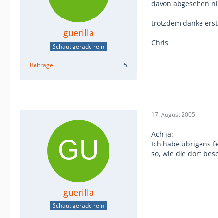
davon abgesehen nic
trotzdem danke erst
guerilla
Chris
Schaut gerade rein
Beiträge
5
17. August 2005
Ach ja:
Ich habe übrigens f
so, wie die dort b
guerilla
Schaut gerade rein