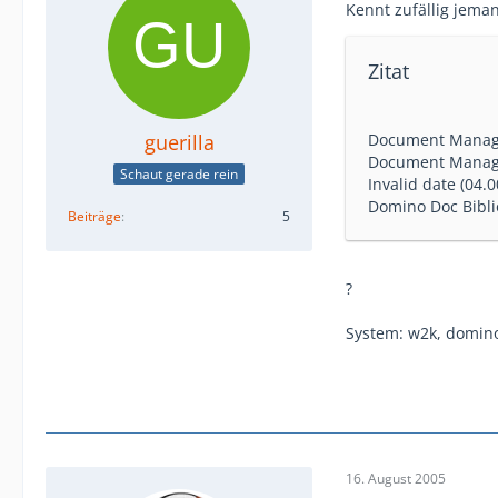
Kennt zufällig jema
Zitat
guerilla
Document Manager
Document Manager
Schaut gerade rein
Invalid date (04.0
Domino Doc Biblio
Beiträge
5
?
System: w2k, domino
16. August 2005