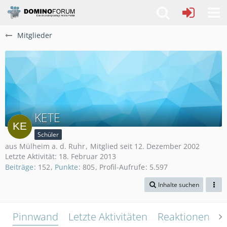
Mitglieder
KETE
Schüler
aus Mülheim a. d. Ruhr
Mitglied seit 12. Dezember 2002
Letzte Aktivität:
18. Februar 2013
Beiträge
152
Punkte
805
Profil-Aufrufe
5.597
Inhalte suchen
Pinnwand
Letzte Aktivitäten
Reaktionen
Ü