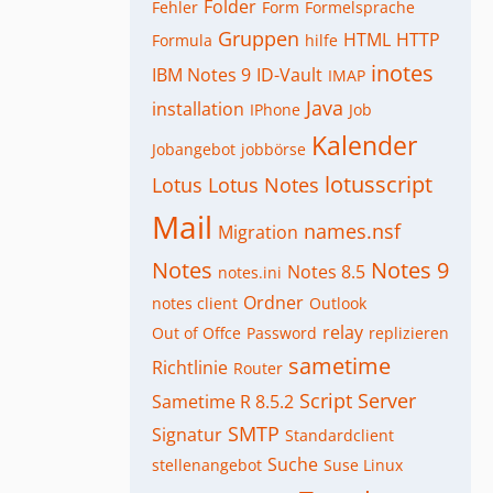
Folder
Fehler
Form
Formelsprache
Gruppen
HTML
HTTP
Formula
hilfe
inotes
IBM Notes 9
ID-Vault
IMAP
Java
installation
IPhone
Job
Kalender
Jobangebot
jobbörse
lotusscript
Lotus
Lotus Notes
Mail
names.nsf
Migration
Notes
Notes 9
Notes 8.5
notes.ini
Ordner
notes client
Outlook
relay
Out of Offce
Password
replizieren
sametime
Richtlinie
Router
Script
Server
Sametime R 8.5.2
SMTP
Signatur
Standardclient
Suche
stellenangebot
Suse Linux