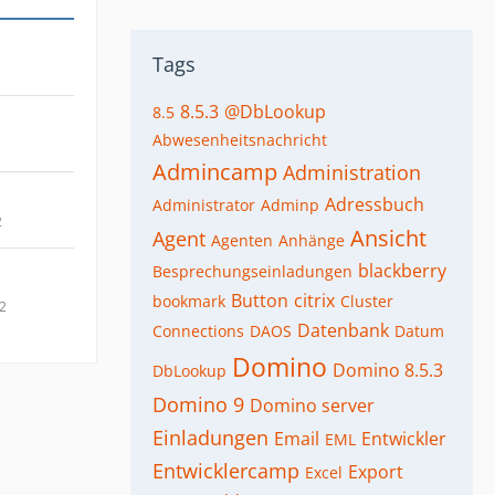
Tags
8.5.3
@DbLookup
8.5
Abwesenheitsnachricht
Admincamp
Administration
Adressbuch
Administrator
Adminp
2
Ansicht
Agent
Agenten
Anhänge
blackberry
Besprechungseinladungen
Button
citrix
bookmark
Cluster
12
Datenbank
Connections
DAOS
Datum
Domino
Domino 8.5.3
DbLookup
Domino 9
Domino server
Einladungen
Email
Entwickler
EML
Entwicklercamp
Export
Excel