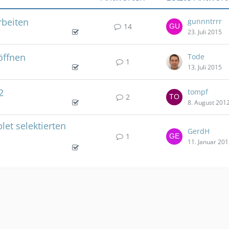
beiten
gunnntrrr
14
23. Juli 2015
öffnen
Tode
1
13. Juli 2015
2
tompf
2
8. August 201
let selektierten
GerdH
1
11. Januar 20