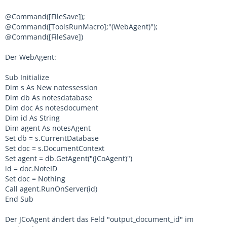
@Command([FileSave]);
@Command([ToolsRunMacro];"(WebAgent)");
@Command([FileSave])
Der WebAgent:
Sub Initialize
Dim s As New notessession
Dim db As notesdatabase
Dim doc As notesdocument
Dim id As String
Dim agent As notesAgent
Set db = s.CurrentDatabase
Set doc = s.DocumentContext
Set agent = db.GetAgent("(JCoAgent)")
id = doc.NoteID
Set doc = Nothing
Call agent.RunOnServer(id)
End Sub
Der JCoAgent ändert das Feld "output_document_id" im