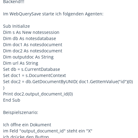
Backend!!!
Im WebQuerySave starte ich folgenden Agenten:
Sub Initialize
Dim s As New notessession
Dim db As notesdatabase
Dim doc1 As notesdocument
Dim doc2 As notesdocument
Dim outputdoc As String
Dim url As String
Set db = s.CurrentDatabase
Set doc1 = s.DocumentContext
Set doc2 = db.GetDocumentByUNID( doc1.GetItemValue("id")(0)
)
Print doc2.output_document_id(0)
End Sub
Beispielszenario:
Ich öffne ein Dokument
im Feld "output_document_id" steht ein "X"
ich drücke den Button