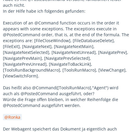
auch nicht.
In der Hilfe habe ich folgendes gefunden:
Execution of an @Command function occurs in the order it
appears with some exceptions. The exceptions execute in
@PostedCommand order, that is, at the end of the formula. The
exceptions are: [FileCloseWindow], [FileDatabaseDelete],
[FileExit], [NavigateNext], [NavigateNextMain],
[NavigateNextSelected], [NavigateNextUnread], [NavigatePrev],
[NavigatePrevMain], [NavigatePrevSelected],
[NavigatePrevUnread], [NavigateToBackLink],
[ToolsRunBackgroundMacro], [ToolsRunMacro], [ViewChange],
[ViewSwitchForm].
Das heißt also @Command([ToolsRunMacro],"Agent") wird
auch als @PostedCommand ausgeführt, oder?
Würde die Frage offen bleiben, in welcher Reihenfolge die
@PostedCommand ausgeführt werden.
Ronka
Der Webagent speichert das Dokument ja eigentlich auch