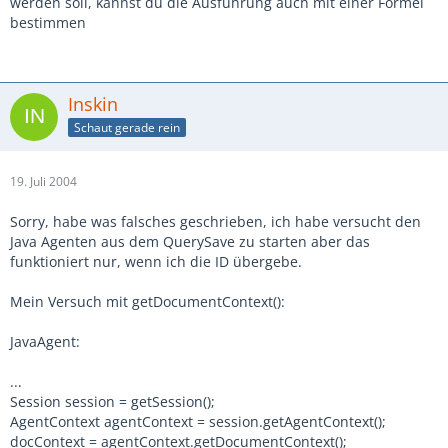
werden soll, kannst du die Ausführung auch mit einer Formel
bestimmen
Inskin
Schaut gerade rein
19. Juli 2004
Sorry, habe was falsches geschrieben, ich habe versucht den
Java Agenten aus dem QuerySave zu starten aber das
funktioniert nur, wenn ich die ID übergebe.
Mein Versuch mit getDocumentContext():
JavaAgent:
...
Session session = getSession();
AgentContext agentContext = session.getAgentContext();
docContext = agentContext.getDocumentContext();