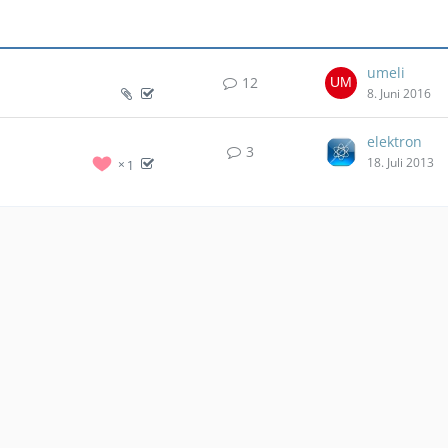
umeli
12
8. Juni 2016
elektron
3
18. Juli 2013
1