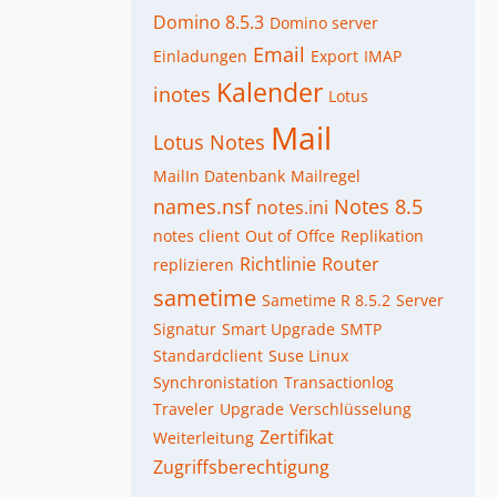
Domino 8.5.3
Domino server
Email
Einladungen
Export
IMAP
Kalender
inotes
Lotus
Mail
Lotus Notes
MailIn Datenbank
Mailregel
names.nsf
Notes 8.5
notes.ini
notes client
Out of Offce
Replikation
Richtlinie
Router
replizieren
sametime
Sametime R 8.5.2
Server
Signatur
Smart Upgrade
SMTP
Standardclient
Suse Linux
Synchronistation
Transactionlog
Traveler
Upgrade
Verschlüsselung
Zertifikat
Weiterleitung
Zugriffsberechtigung