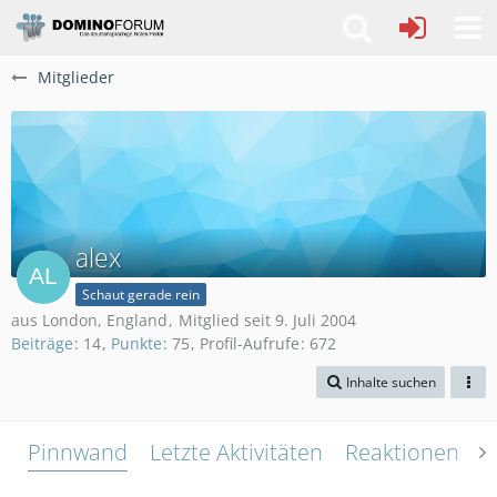
Mitglieder
alex
Schaut gerade rein
aus London, England
Mitglied seit 9. Juli 2004
Beiträge
14
Punkte
75
Profil-Aufrufe
672
Inhalte suchen
Pinnwand
Letzte Aktivitäten
Reaktionen
Ü