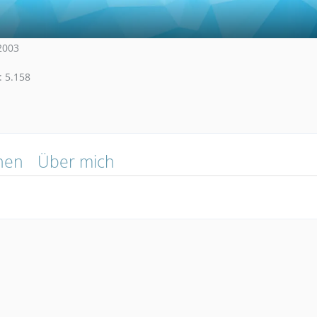
 2003
5.158
nen
Über mich