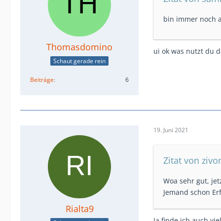
bin immer noch an
Thomasdomino
ui ok was nutzt du 
Schaut gerade rein
Beiträge
6
19. Juni 2021
Zitat von ziv
Woa sehr gut, jet
Jemand schon Er
Rialta9
Ja finde ich auch vi