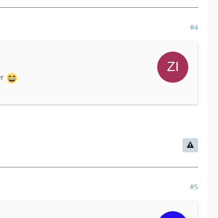
#4
er
#5