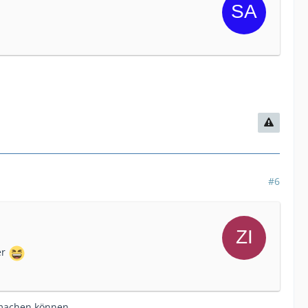
#6
er
n machen können.