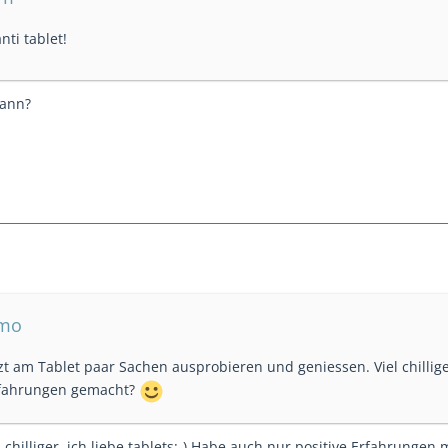
ti tablet!
dann?
omo
zt am Tablet paar Sachen ausprobieren und geniessen. Viel chillig
fahrungen gemacht?
el chilliger, ich liebe tablets:-) Habe auch nur positive Erfahrunge