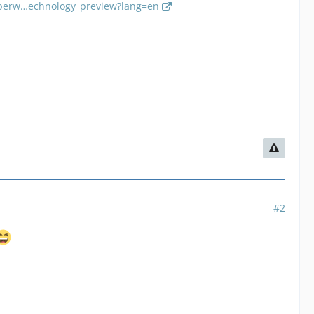
perw…echnology_preview?lang=en
#2