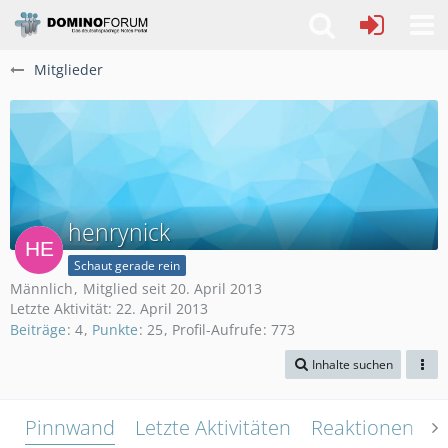
Mitglieder
henrynick
Schaut gerade rein
Männlich
Mitglied seit 20. April 2013
Letzte Aktivität:
22. April 2013
Beiträge
4
Punkte
25
Profil-Aufrufe
773
Inhalte suchen
Pinnwand
Letzte Aktivitäten
Reaktionen
Ü