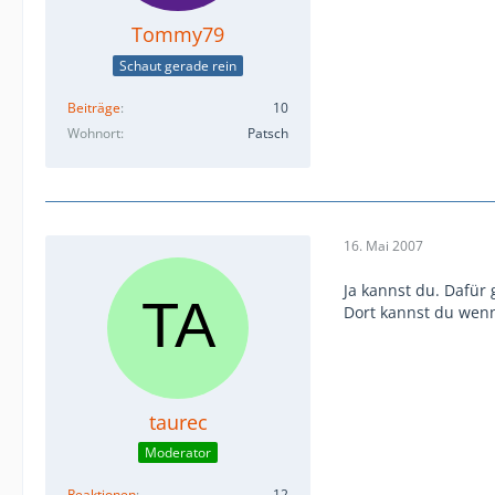
Tommy79
Schaut gerade rein
Beiträge
10
Wohnort
Patsch
16. Mai 2007
Ja kannst du. Dafür 
Dort kannst du wen
taurec
Moderator
Reaktionen
12